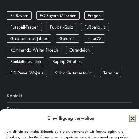
Fc Bayern
FC Bayern München
Fragen
Fussball-Fragen
Fußball-Quiz
Fußballquiz
Galopper des Jahres
Guido B.
Haus73
Kommando Walter Frosch
Osterdeich
Punktelieferanten
Raging Giraffes
SG Pawel Wojtala
Siliconia Arnautovic
Termine
Kontakt
Presse
Einwilligung verwalten
FAQ
Um dir ein optimales Erlebnis zu bieten, verwenden wir Technologien wie
Datenschutz
Cookies, um Geräteinformationen zu speichern und/oder darauf zuzugreifen.